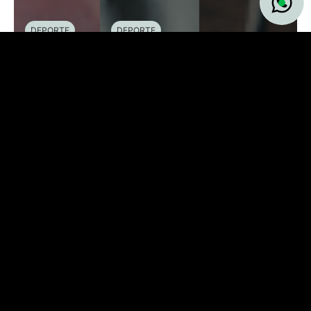
DEPORTE
DEPORTE
Entrenar de
Entrenamiento
noche:
de core: más
DEPORTE
ventajas,
allá de los
Entrenamiento
desventajas
abdominales,
HIIT: cuándo
y cómo
la clave para
usarlo y
afecta tu
un cuerpo
cuándo
rendimiento
fuerte
evitarlo
PIERRE
EDWIN
BRUSS
5/8/2026
3/8/2026
30/7/2026
SILVA
AVILA
GALARZA
Visítanos