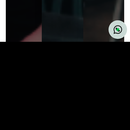
DEPORTE
DEPORTE
Entrenar de
Entrenamiento
noche:
de core: más
DEPORTE
ventajas,
allá de los
Entrenamiento
desventajas
abdominales,
HIIT: cuándo
y cómo
la clave para
usarlo y